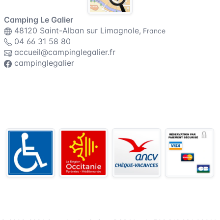
Camping Le Galier
48120 Saint-Alban sur Limagnole,
France
04 66 31 58 80
accueil@campinglegalier.fr
campinglegalier
Conditions générales de vente
Assurance annulation
Règlement intérieur
Ouvert du
13 avril 2026 au 20 septembre 2026
- Mobil-homes du
24 avril 2026 au 20 septembre 2026
- Bureau d'accueil ouvert de
9h à 19h
.