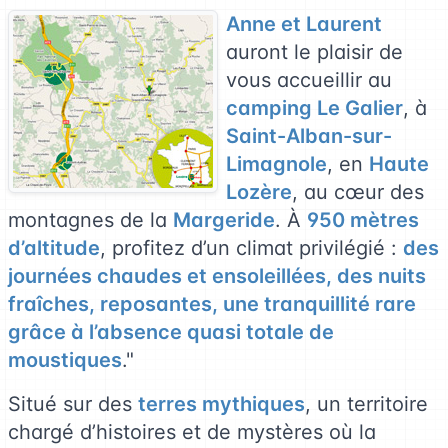
Anne et Laurent
auront le plaisir de
vous accueillir au
camping Le Galier
, à
Saint-Alban-sur-
Limagnole
, en
Haute
Lozère
, au cœur des
montagnes de la
Margeride
. À
950 mètres
d’altitude
, profitez d’un climat privilégié :
des
journées chaudes et ensoleillées, des nuits
fraîches, reposantes, une tranquillité rare
grâce à l’absence quasi totale de
moustiques
."
Situé sur des
terres mythiques
, un territoire
chargé d’histoires et de mystères où la