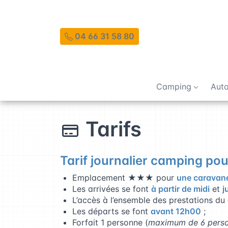
04 66 31 58 80
Camping
Auto
Tarifs
Tarif journalier camping po
Emplacement
★★★
pour
une caravan
Les arrivées se font
à partir de midi
et
j
L’accès à l’ensemble des prestations d
Les départs se font
avant 12h00
;
Forfait 1 personne (
maximum de 6 perso