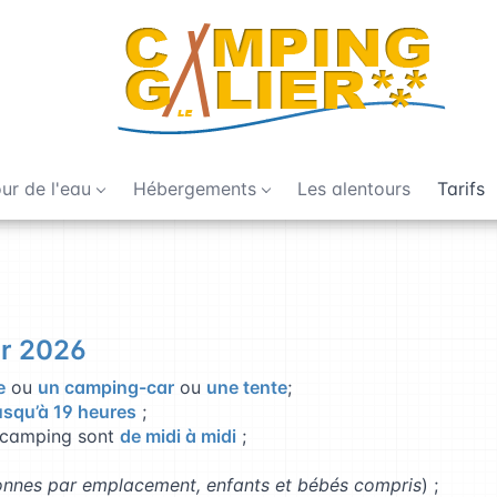
ur de l'eau
Hébergements
Les alentours
Tarifs
ur 2026
e
ou
un camping-car
ou
une tente
;
usqu’à 19 heures
;
u camping sont
de midi à midi
;
nnes par emplacement, enfants et bébés compris
) ;