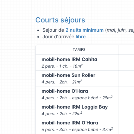
Courts séjours
Séjour de
2 nuits minimum
(
mai, juin, 
Jour d'arrivée
libre
.
TARIFS
mobil-home IRM Cahita
2
2 pers. - 1 ch. - 18m
mobil-home Sun Roller
2
4 pers. - 2ch. - 21m
mobil-home O'Hara
2
4 pers. - 2ch. - espace bébé - 29m
mobil-home IRM Loggia Bay
2
4 pers. - 2ch. - 29m
mobil-home IRM O'Hara
2
6 pers. - 3ch. - espace bébé - 37m