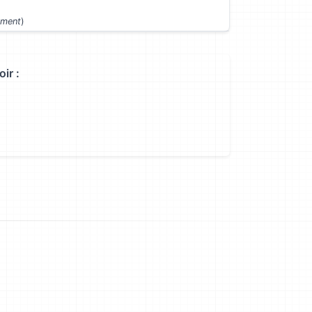
ément
)
ir :