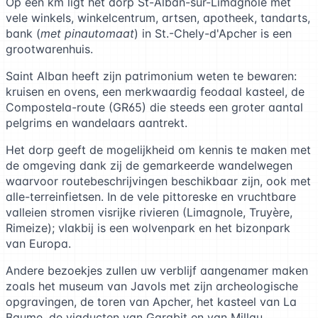
Op een km ligt het dorp St-Alban-sur-Limagnole met
vele winkels, winkelcentrum, artsen, apotheek, tandarts,
bank (
met pinautomaat
) in St.-Chely-d'Apcher is een
grootwarenhuis.
Saint Alban heeft zijn patrimonium weten te bewaren:
kruisen en ovens, een merkwaardig feodaal kasteel, de
Compostela-route (GR65) die steeds een groter aantal
pelgrims en wandelaars aantrekt.
Het dorp geeft de mogelijkheid om kennis te maken met
de omgeving dank zij de gemarkeerde wandelwegen
waarvoor routebeschrijvingen beschikbaar zijn, ook met
alle-terreinfietsen. In de vele pittoreske en vruchtbare
valleien stromen visrijke rivieren (Limagnole, Truyère,
Rimeize); vlakbij is een wolvenpark en het bizonpark
van Europa.
Andere bezoekjes zullen uw verblijf aangenamer maken
zoals het museum van Javols met zijn archeologische
opgravingen, de toren van Apcher, het kasteel van La
Baume, de viaducten van Garabit en van Millau,