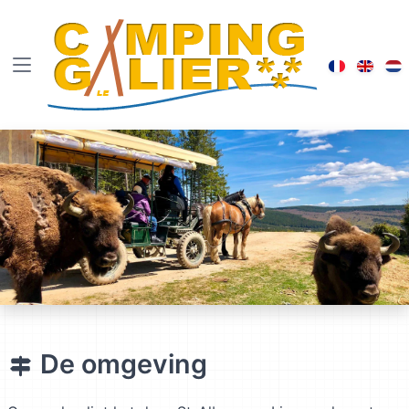
Visiter le
Brows
B
De omgeving