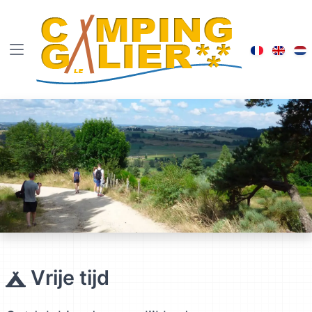
Visiter le
Brows
B
Vrije tijd